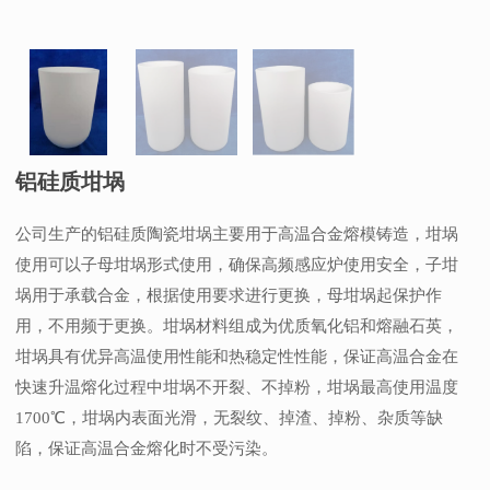
铝硅质坩埚
公司生产的铝硅质陶瓷坩埚主要用于高温合金熔模铸造，坩埚
使用可以子母坩埚形式使用，确保高频感应炉使用安全，子坩
埚用于承载合金，根据使用要求进行更换，母坩埚起保护作
用，不用频于更换。坩埚材料组成为优质氧化铝和熔融石英，
坩埚具有优异高温使用性能和热稳定性性能，保证高温合金在
快速升温熔化过程中坩埚不开裂、不掉粉，坩埚最高使用温度
1700℃，坩埚内表面光滑，无裂纹、掉渣、掉粉、杂质等缺
陷，保证高温合金熔化时不受污染。